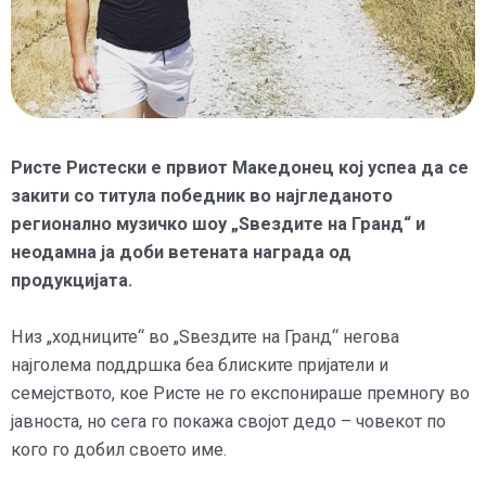
Ристе Ристески е првиот Македонец кој успеа да се
закити со титула победник во најгледаното
регионално музичко шоу „Ѕвездите на Гранд“ и
неодамна ја доби ветената награда од
продукцијата.
Низ „ходниците“ во „Ѕвездите на Гранд“ негова
најголема поддршка беа блиските пријатели и
семејството, кое Ристе не го експонираше премногу во
јавноста, но сега го покажа својот дедо – човекот по
кого го добил своето име.