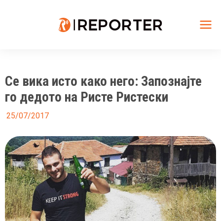
Skip
to
content
Mai
Me
Се вика исто како него: Запознајте
го дедото на Ристе Ристески
25/07/2017