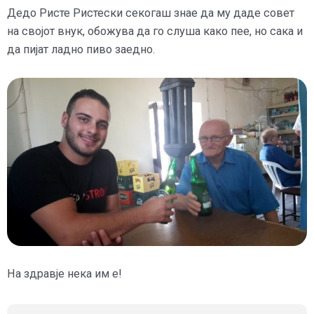
Дедо Ристе Ристески секогаш знае да му даде совет
на својот внук, обожува да го слуша како пее, но сака и
да пијат ладно пиво заедно.
На здравје нека им е!