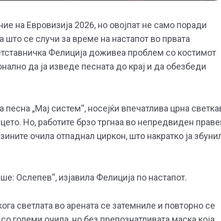
е на Евровизија 2026, но овојпат не само поради
а што се случи за време на настапот во првата
етставничка Фелиција доживеа проблем со костимот
онално да ја изведе песната до крај и да обезбеди
а песна „Мај систем“, носејќи впечатлива црна светка
цето. Но, работите брзо тргнаа во непредвиден праве
зините очила отпаднал циркон, што накратко ја збуни
ше: Ослепев“, изјавила Фелиција по настапот.
ога светлата во арената се затемниле и повторно се
со големи очила, но без препознатливата маска која