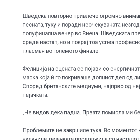
Шведска повторно привлече огромно внимани
песната, туку и поради неочекуваната незгод
полуфинална вечер во Виена. Шведската пр
среде настап, но и покрај тоа успеа професи
пласман во големото финале.
Фелиција на сцената се појави со енергичнат
маска која ѝ го покриваше долниот дел од ли
Според британските медиуми, најпрво од неј
пејачката.
„Не видов дека падна. Првата помисла ми бе
Проблемите не завршиле тука. Во моментот к
вклучиле, пејачката продолжила со настапот 