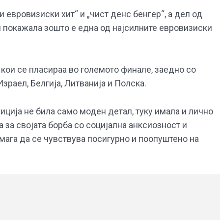
 евровизиски хит“ и „чист денс бенгер“, а дел од
 покажала зошто е една од најсилните евровизиски
 кои се пласираа во големото финале, заедно со
Израел, Белгија, Литванија и Полска.
ција не била само моден детал, туку имала и лично
 за својата борба со социјална анксиозност и
мага да се чувствува посигурно и поопуштено на