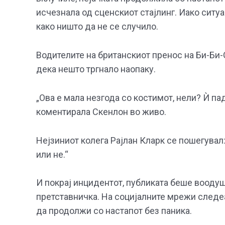
исчезнала од сценскиот стајлинг. Иако ситу
како ништо да не се случило.
Водителите на британскиот пренос на Би-Би-
дека нешто тргнало наопаку.
„Ова е мала незгода со костимот, нели? Ѝ пад
коментирала Скенлон во живо.
Нејзиниот колега Рајлан Кларк се пошегувал
или не.“
И покрај инцидентот, публиката беше воод
претставничка. На социјалните мрежи следе
да продолжи со настапот без паника.