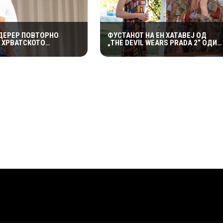
ДЕРЕР ПОВТОРНО
ФУСТАНОТ НА ЕН ХАТАВЕЈ ОД
А ХРВАТСКОТО
„THE DEVIL WEARS PRADA 2“ ОДИ
ЈЕ: ОТКРИ ЗОШТО
НА АУКЦИЈА – И ТОА СО ДАМКИТЕ
Е ВРАЌА НА МАЛИ
ОД СНИМАЊЕТО