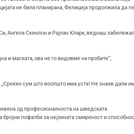
ацијата не била планирана, Фелиција продолжила да п
Си, Ангела Скенлон и Рајлан Кларк, веднаш забележа
на и маската, ова не го видовме на пробите“,
: „Среќен сум што воопшто има уста! Не знаев дали и
ушевена од професионалноста на шведската
а бројни пофалби за нејзината смиреност и способно