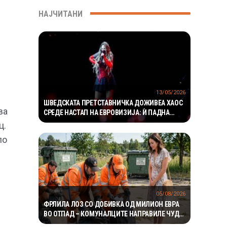
НАЈЧИТАНИ
13/05/2026
ШВЕДСКАТА ПРЕТСТАВНИЧКА ДОЖИВЕА ХАОС
ва
СРЕДЕ НАСТАП НА ЕВРОВИЗИЈА: Ѝ ПАДНА
МАСКАТА, А РЕАКЦИЈАТА ЈА ВООДУШЕВИ
ц.
ЕВРОПА
ло
05/08/2026
ФРЛИЛА ЛОЗ СО ДОБИВКА ОД МИЛИОН ЕВРА
ВО ОТПАД – КОМУНАЛЦИТЕ НАПРАВИЛЕ ЧУДО
ЗА ДА ГО ПРОНАЈДАТ