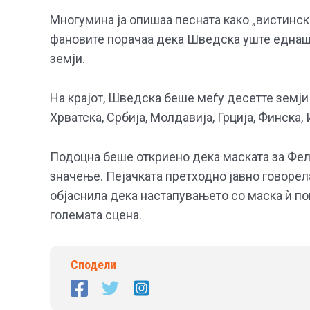
Многумина ја опишаа песната како „вистински
фановите порачаа дека Шведска уште еднаш
земји.
На крајот, Шведска беше меѓу десетте земји
Хрватска, Србија, Молдавија, Грција, Финска, 
Подоцна беше откриено дека маската за Фели
значење. Пејачката претходно јавно говорела
објаснила дека настапувањето со маска ѝ по
големата сцена.
Сподели