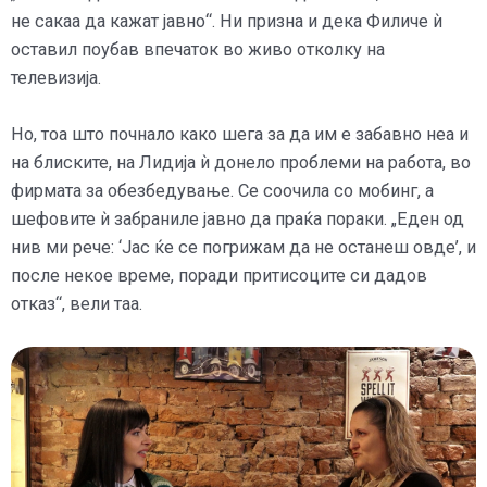
не сакаа да кажат јавно“. Ни призна и дека Филиче ѝ
оставил поубав впечаток во живо отколку на
телевизија.
Но, тоа што почнало како шега за да им е забавно неа и
на блиските, на Лидија ѝ донело проблеми на работа, во
фирмата за обезбедување. Се соочила со мобинг, а
шефовите ѝ забраниле јавно да праќа пораки. „Еден од
нив ми рече: ‘Јас ќе се погрижам да не останеш овде’, и
после некое време, поради притисоците си дадов
отказ“, вели таа.