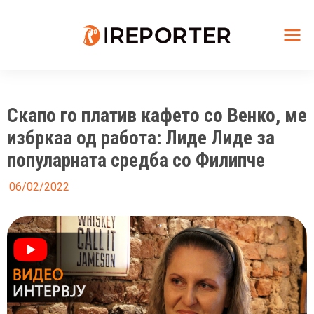
Skip
to
content
Mai
Me
Скапо го платив кафето со Венко, ме
избркаа од работа: Лиде Лиде за
популарната средба со Филипче
06/02/2022