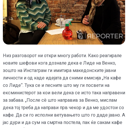
Низ разговорот ни откри многу работи. Како реагирале
новите шефови кога дознале дека е Лиде на Венко,
зошто на Инстаграм ги имитира македонските јавни
личности и од каде идејата да сними емисија „На кафе
со Лиде“. Тука се и песните што му ги посвети на
ексминистерот за кои вели дека се исто така направени
за забава. „После сè што направив за Венко, мислам
дека тој треба да направи прв чекор и да ме удостои со
кафе. Да си го исполни ветувањето што го даде јавно. А
јас дури и да сум на смртна постела, пак ќе сакам кафе