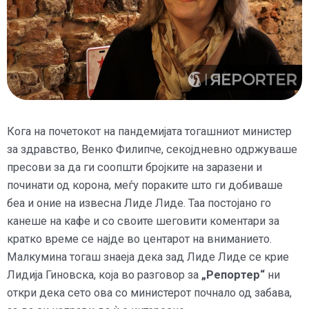
Кога на почетокот на пандемијата тогашниот министер
за здравство, Венко Филипче, секојдневно одржуваше
пресови за да ги соопшти бројките на заразени и
починати од корона, меѓу пораките што ги добиваше
беа и оние на извесна Лиде Лиде. Таа постојано го
канеше на кафе и со своите шеговити коментари за
кратко време се најде во центарот на вниманието.
Малкумина тогаш знаеја дека зад Лиде Лиде се крие
Лидија Гиновска, која во разговор за
„Репортер“
ни
откри дека сето ова со министерот почнало од забава,