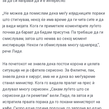
за да си направи да ѝ е интересно.
„Не можев да помислам дека меѓу илјадниците пораки
што стигнуваа, некој ќе има време да ги чита сите и да
ја види мојата. Кога ги приметиле коментарите луѓето
почнаа да бараат да бидам присутна. Па требаше да ги
смислувам, затоа што немав во секој момент
инспирација. Некои ги обмислував многу однапред“,
рече Лиде.
На почетокот не знаела дека постои корона и целата
ситуација не ја сфатила сериозно. За Филипче, пак,
знаела дека е хирург, ама не и дека во меѓувреме
станал министер. Кога го видела првпат на прес ѝ
делувал многу сериозен. „Сакам луѓето што се
сериозни да ги реметам“ вели Лиде, па затоа и ја
испратила првата порака да го покани министерот на
кафе. Скоро една година подоцна, го запозна во едно