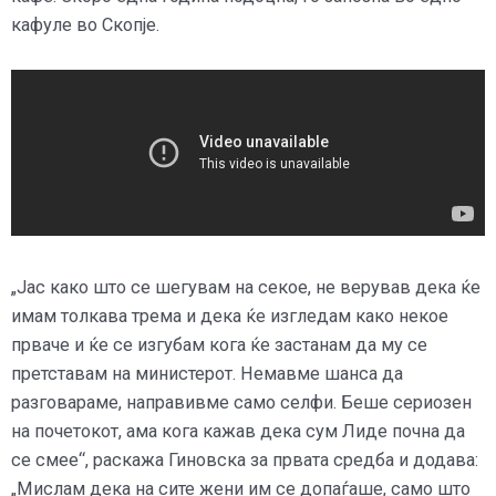
кафуле во Скопје.
„Јас како што се шегувам на секое, не верував дека ќе
имам толкава трема и дека ќе изгледам како некое
прваче и ќе се изгубам кога ќе застанам да му се
претставам на министерот. Немавме шанса да
разговараме, направивме само селфи. Беше сериозен
на почетокот, ама кога кажав дека сум Лиде почна да
се смее“, раскажа Гиновска за првата средба и додава:
„Мислам дека на сите жени им се допаѓаше, само што