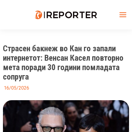
Skip
to
content
Mai
Me
Страсен бакнеж во Кан го запали
интернетот: Венсан Касел повторно
мета поради 30 години помладата
сопруга
16/05/2026