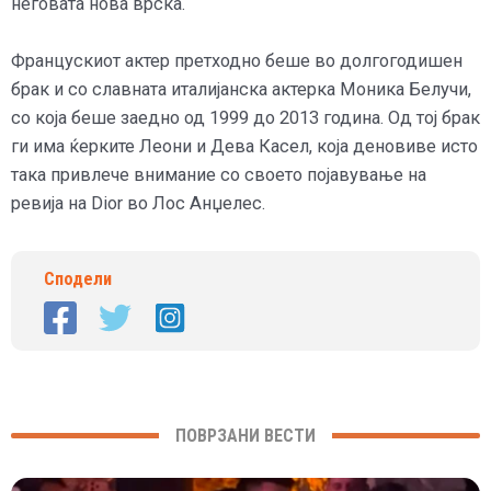
неговата нова врска.
Францускиот актер претходно беше во долгогодишен
брак и со славната италијанска актерка Моника Белучи,
со која беше заедно од 1999 до 2013 година. Од тој брак
ги има ќерките Леони и Дева Касел, која деновиве исто
така привлече внимание со своето појавување на
ревија на Dior во Лос Анџелес.
Сподели
ПОВРЗАНИ ВЕСТИ