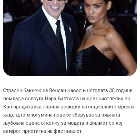
Страсен бакнеж на Венсан Касел и неговата 30 години
помлада сопруга Нара Баптиста на црвениот тепих во
Кан предизвика лавина реакции на социјалните мрежи,
каде што многумина повеќе зборуваа за нивната
љубовна сцена отколку за модата и филмот со кој
актерот пристигна на фестивалот.