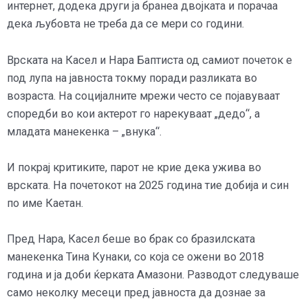
интернет, додека други ја бранеа двојката и порачаа
дека љубовта не треба да се мери со години.
Врската на Касел и Нара Баптиста од самиот почеток е
под лупа на јавноста токму поради разликата во
возраста. На социјалните мрежи често се појавуваат
споредби во кои актерот го нарекуваат „дедо“, а
младата манекенка – „внука“.
И покрај критиките, парот не крие дека ужива во
врската. На почетокот на 2025 година тие добија и син
по име Каетан.
Пред Нара, Касел беше во брак со бразилската
манекенка Тина Кунаки, со која се ожени во 2018
година и ја доби ќерката Амазони. Разводот следуваше
само неколку месеци пред јавноста да дознае за