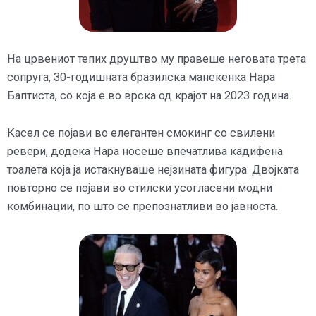
На црвениот тепих друштво му правеше неговата трета
сопруга, 30-годишната бразилска манекенка Нара
Баптиста, со која е во врска од крајот на 2023 година.
Касел се појави во елегантен смокинг со свилени
ревери, додека Нара носеше впечатлива кадифена
тоалета која ја истакнуваше нејзината фигура. Двојката
повторно се појави во стилски усогласени модни
комбинации, по што се препознатливи во јавноста.