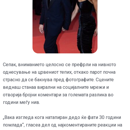
Сепак, вниманието целосно се префрли на нивното
однесување на црвениот тепих, откако парот почна
страсно да се бакнува пред фотографите. Сцените
веднаш станаа вирални на социјалните мрежи и
отворија бројни коментари за големата разлика во
години меѓу нив.
„Вака изгледа кога натапиран дедо ќе фати 30 години
помлада“, гласеа дел од најкоментираните реакции на