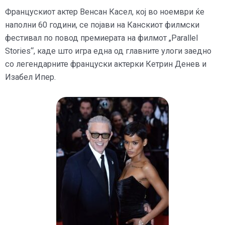
Францускиот актер Венсан Касел, кој во ноември ќе
наполни 60 години, се појави на Канскиот филмски
фестивал по повод премиерата на филмот „Parallel
Stories“, каде што игра една од главните улоги заедно
со легендарните француски актерки Кетрин Денев и
Изабел Ипер.