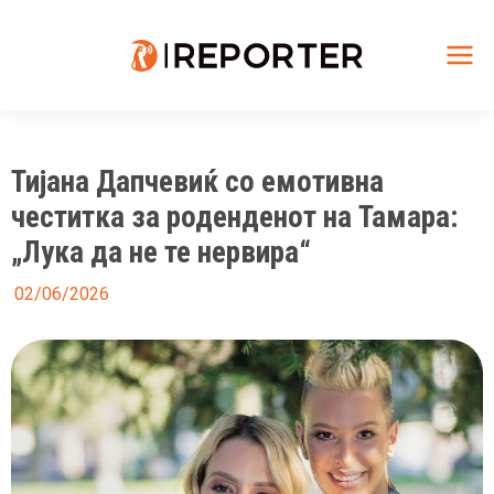
Skip
to
content
Mai
Me
Тијана Дапчевиќ со емотивна
честитка за роденденот на Тамара:
„Лука да не те нервира“
02/06/2026