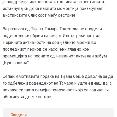
ја поздравија искреноста и топлината на честитката,
истакнувајќи дека ваквите моменти ја покажуваат
вистинската блискост меѓу сестрите.
За разлика од Тијана, Тамара Тодевска не сподели
роденденски објави на својот Инстаграм-профил.
Нејзините активности на социјалните мрежи во
последниот период се насочени главно кон
промоцијата на песните од нејзиниот актуелен албум
„Кукла жива“.
Сепак, емотивната порака на Тијана беше доволна за да
го одбележи роденденот на Тамара и уште еднаш да ја
покаже силната семејна поврзаност која со години ги
обединува двете сестри.
Сподели