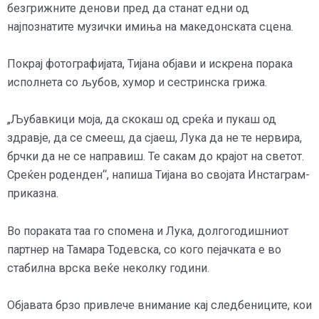
безгрижните денови пред да станат едни од
најпознатите музички имиња на македонската сцена.
Покрај фотографијата, Тијана објави и искрена порака
исполнета со љубов, хумор и сестринска грижа.
„Љубавкици моја, да скокаш од среќа и пукаш од
здравје, да се смееш, да сјаеш, Лука да не те нервира,
брчки да не се направиш. Те сакам до крајот на светот.
Среќен роденден“, напиша Тијана во својата Инстаграм-
приказна.
Во пораката таа го спомена и Лука, долгогодишниот
партнер на Тамара Тодевска, со кого пејачката е во
стабилна врска веќе неколку години.
Објавата брзо привлече внимание кај следбениците, кои