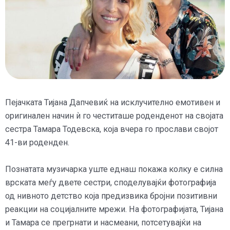
Пејачката Тијана Дапчевиќ на исклучително емотивен и
оригинален начин ѝ го честиташе роденденот на својата
сестра Тамара Тодевска, која вчера го прослави својот
41-ви роденден.
Познатата музичарка уште еднаш покажа колку е силна
врската меѓу двете сестри, споделувајќи фотографија
од нивното детство која предизвика бројни позитивни
реакции на социјалните мрежи. На фотографијата, Тијана
и Тамара се прегрнати и насмеани, потсетувајќи на