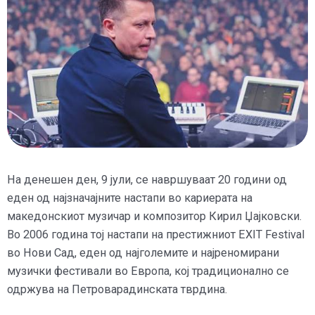
На денешен ден, 9 јули, се навршуваат 20 години од
еден од најзначајните настапи во кариерата на
македонскиот музичар и композитор Кирил Џајковски.
Во 2006 година тој настапи на престижниот EXIT Festival
во Нови Сад, еден од најголемите и најреномирани
музички фестивали во Европа, кој традиционално се
одржува на Петроварадинската тврдина.