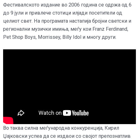
Фестивалското издание во 2006 година се одржа од 6
до 9 јули и привлече стотици илјади посетители од
целиот свет. На програмата настапија бројни светски и
регионални музички имиња, меѓу кои Franz Ferdinand,
Pet Shop Boys, Morrissey, Billy Idol и многу други.
Во таква силна меѓународна конкуренција, Кирил
Џајковски успеа да се издвои со својот препознатлив