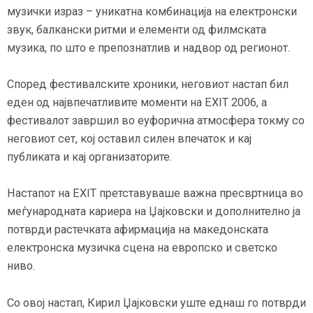
музички израз – уникатна комбинација на електронски
звук, балкански ритми и елементи од филмската
музика, по што е препознатлив и надвор од регионот.
Според фестивалските хроники, неговиот настап бил
еден од највпечатливите моменти на EXIT 2006, а
фестивалот завршил во еуфорична атмосфера токму со
неговиот сет, кој оставил силен впечаток и кај
публиката и кај организаторите.
Настапот на EXIT претставуваше важна пресвртница во
меѓународната кариера на Џајковски и дополнително ја
потврди растечката афирмација на македонската
електронска музичка сцена на европско и светско
ниво.
Со овој настап, Кирил Џајковски уште еднаш го потврди