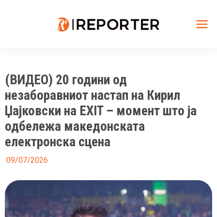
Skip
to
content
Mai
Me
(ВИДЕО) 20 години од
незаборавниот настап на Кирил
Џајковски на EXIT – момент што ја
одбележа македонската
електронска сцена
09/07/2026