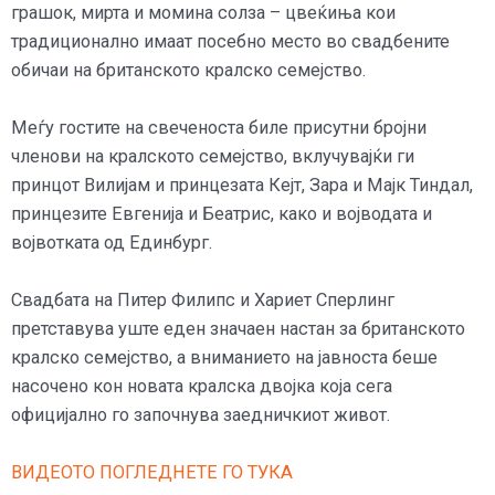
грашок, мирта и момина солза – цвеќиња кои
традиционално имаат посебно место во свадбените
обичаи на британското кралско семејство.
Меѓу гостите на свеченоста биле присутни бројни
членови на кралското семејство, вклучувајќи ги
принцот Вилијам и принцезата Кејт, Зара и Мајк Тиндал,
принцезите Евгенија и Беатрис, како и војводата и
војвотката од Единбург.
Свадбата на Питер Филипс и Хариет Сперлинг
претставува уште еден значаен настан за британското
кралско семејство, а вниманието на јавноста беше
насочено кон новата кралска двојка која сега
официјално го започнува заедничкиот живот.
ВИДЕОТО ПОГЛЕДНЕТЕ ГО ТУКА