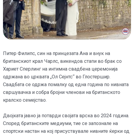
Питер Филипс, син на принцезата Ана и внук на
британскиот крал Чарлс, викендов стапи во брак со
Хариет Сперлинг на интимна свадбена церемонија
одржана во црквата „Ол Сејнтс“ во Глостершир.
Свадбата се одржа помалку од една година по нивната
свршувачка и собра бројни членови на британското
кралско семејство.
Двојката јавно ја потврди својата врска во 2024 година.
Според британските медиуми, тие се запознале на
спортски настан на кој присуствувале нивните ќерки од