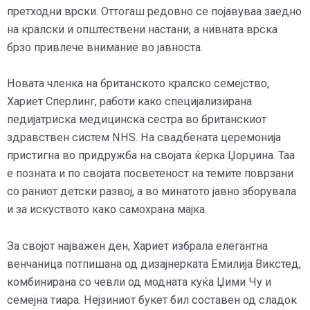
претходни врски. Оттогаш редовно се појавуваа заедно
на кралски и општествени настани, а нивната врска
брзо привлече внимание во јавноста.
Новата членка на британското кралско семејство,
Хариет Сперлинг, работи како специјализирана
педијатриска медицинска сестра во британскиот
здравствен систем NHS. На свадбената церемонија
пристигна во придружба на својата ќерка Џорџина. Таа
е позната и по својата посветеност на темите поврзани
со раниот детски развој, а во минатото јавно зборувала
и за искуството како самохрана мајка.
За својот најважен ден, Хариет избрала елегантна
венчаница потпишана од дизајнерката Емилија Викстед,
комбинирана со чевли од модната куќа Џими Чу и
семејна тиара. Нејзиниот букет бил составен од сладок