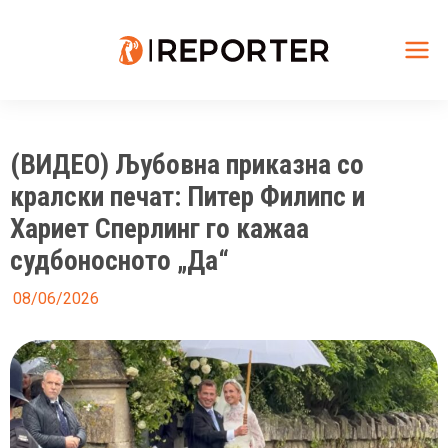
Skip
to
content
Mai
Me
(ВИДЕО) Љубовна приказна со
кралски печат: Питер Филипс и
Хариет Сперлинг го кажаа
судбоносното „Да“
08/06/2026