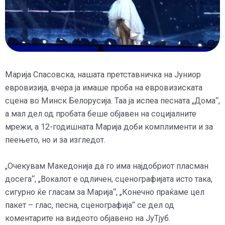
Марија Спасовска, нашата претставничка на Јуниор
евровизија, вчера ја имаше проба на евровизиската
сцена во Минск Белорусија. Таа ја испеа песната „Дома“,
а мал дел од пробата беше објавен на социјалните
мрежи, а 12-годишната Марија доби комплименти и за
пеењето, но и за изгледот.
„Очекувам Македонија да го има најдобриот пласман
досега“, „Вокалот е одличен, сценографијата исто така,
сигурно ќе гласам за Марија“, „Конечно праќаме цел
пакет – глас, песна, сценографија“ се дел од
коментарите на видеото објавено на ЈуТјуб.