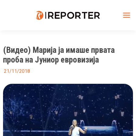
Skip
to
content
Mai
Me
(Видео) Марија ја имаше првата
проба на Јуниор евровизија
21/11/2018