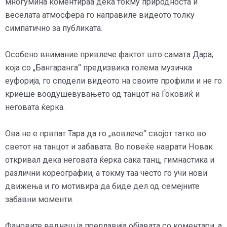
многумина коментираа дека токму природноста и
веселата атмосфера го направиле видеото толку
симпатично за публиката.
Особено внимание привлече фактот што самата Дара,
која со „Бангаранга“ предизвика голема музичка
еуфорија, го сподели видеото на своите профили и не го
криеше воодушевувањето од танцот на Ѓоковиќ и
неговата ќерка.
Ова не е првпат Тара да го „вовлече“ својот татко во
светот на танцот и забавата. Во повеќе наврати Новак
откривал дека неговата ќерка сака танц, гимнастика и
различни кореографии, а токму таа често го учи нови
движења и го мотивира да биде дел од семејните
забавни моменти.
Фановите веднаш ја преплавија објавата со коментари, а