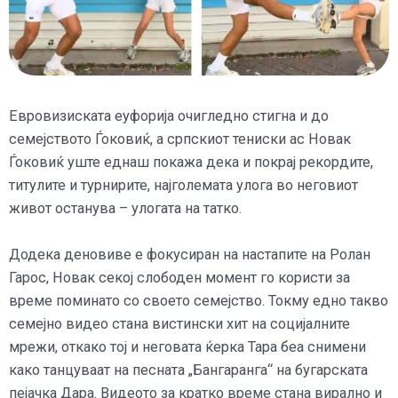
Евровизиската еуфорија очигледно стигна и до
семејството Ѓоковиќ, а српскиот тениски ас Новак
Ѓоковиќ уште еднаш покажа дека и покрај рекордите,
титулите и турнирите, најголемата улога во неговиот
живот останува – улогата на татко.
Додека деновиве е фокусиран на настапите на Ролан
Гарос, Новак секој слободен момент го користи за
време поминато со своето семејство. Токму едно такво
семејно видео стана вистински хит на социјалните
мрежи, откако тој и неговата ќерка Тара беа снимени
како танцуваат на песната „Бангаранга“ на бугарската
пејачка Дара. Видеото за кратко време стана вирално и