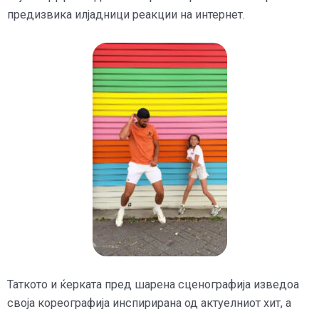
предизвика илјадници реакции на интернет.
Таткото и ќерката пред шарена сценографија изведоа
своја кореографија инспирирана од актуелниот хит, а