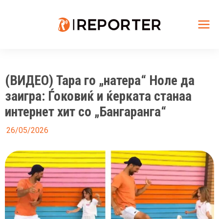
Skip
to
content
Mai
Me
(ВИДЕО) Тара го „натера“ Ноле да
заигра: Ѓоковиќ и ќерката станаа
интернет хит со „Бангаранга“
26/05/2026