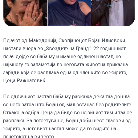
Пејачот од Македонија, Скопјанецот Бојан Илиевски
настапи вчера во „Ѕвездите на Гранд“. 22 годишниот
пејач дојде со баба му и имаше одличен настап, но
најмногу го запаметија по неговата животна приказна
заради која се расплака една од членките во жирито,
Цеца Ражнатовиќ.
По одличниот настап баба му раскажа дека таа дошла
со него затоа што Бојан од мал останал без родителите.
Откако ја одбра Цеца да биде во нејзиниот тим и таа се
расплака. За потсетување, Бојан доби шест гласови од
жирито, а неговиот настап може да го видите на
почетокот на видеото.