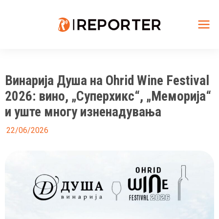
Skip
to
content
Mai
Me
Винарија Душа на Ohrid Wine Festival
2026: вино, „Суперхикс“, „Меморија“
и уште многу изненадувања
22/06/2026