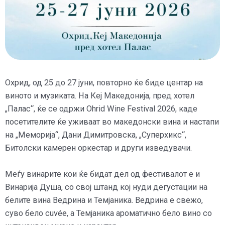
Охрид, од 25 до 27 јуни, повторно ќе биде центар на
виното и музиката. На Кеј Македонија, пред хотел
„Палас“, ќе се одржи Ohrid Wine Festival 2026, каде
посетителите ќе уживаат во македонски вина и настапи
на „Меморија“, Дани Димитровска, „Суперхикс“,
Битолски камерен оркестар и други изведувачи.
Меѓу винарите кои ќе бидат дел од фестивалот е и
Винарија Душа, со свој штанд кој нуди дегустации на
белите вина Ведрина и Темјаника. Ведрина е свежо,
суво бело cuvée, а Темјаника ароматично бело вино со