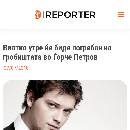
Skip
to
content
Mai
Me
Влатко утре ќе биде погребан на
гробиштата во Ѓорче Петров
07/07/2018