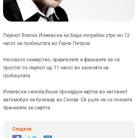
Пејачот Влатко Илиевски ќе биде погребан утре во 12
часот на гробиштата во Ѓорче Петров.
Неговото семејство, пријателите и фановите ќе се
простат со пејачот од 11 часот во капелата на
гробиштата.
Илиевски синоќа беше пронајден мртов во неговиот
автомобил на булевар во Скопје. Сѐ уште не се познати
причините за смртта.
Сподели