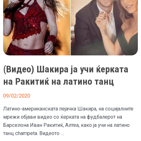
(Видео) Шакира ја учи ќерката
на Ракитиќ на латино танц
09/02/2020
Латино-американската пејачка Шакира, на социјалните
мрежи објави видео со ќерката на фудбалерот на
Барселона Иван Ракитиќ, Алтеа, како ја учи на латино
танц champeta. Видеото …