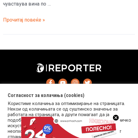
чувствува вина по …
Вајнштајн
Прочитај повеќе »
не
се
чувствува
виновен
по
обвинувањата
за
силување
Согласност за колачиња (cookies)
Користиме колачиња за оптимизирање на страницата.
Некои од колачињата се од суштинско значење за
работата на страницата, а други помагаат да ја
подобриме оваа интернет страница и вашето корисничко
Импресум
Маркетинг
Контакт
Услови за користење
искуство. Напомена: задолжителните колачиња се
неопходни за користење и пристап до оваа интернет
страница.