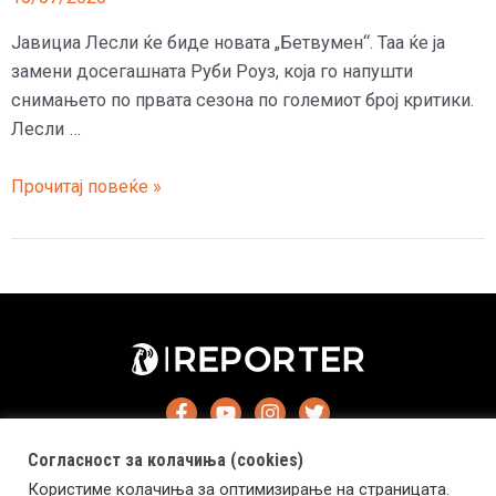
Јавициа Лесли ќе биде новата „Бетвумен“. Таа ќе ја
замени досегашната Руби Роуз, која го напушти
снимањето по првата сезона по големиот број критики.
Лесли …
За
Прочитај повеќе »
првпат
„Бетвумен“
ќе
биде
бисексуална
Афроамериканка
Согласност за колачиња (cookies)
Користиме колачиња за оптимизирање на страницата.