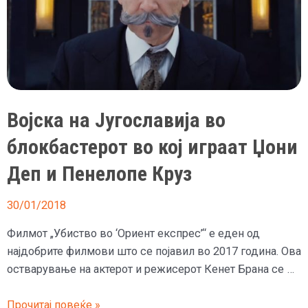
Војска на Југославија во
блокбастерот во кој играат Џони
Деп и Пенелопе Круз
30/01/2018
Филмот „Убиство во ‘Ориент експрес’“ е еден од
најдобрите филмови што се појавил во 2017 година. Ова
остварување на актерот и режисерот Кенет Брана се …
Војска
Прочитај повеќе »