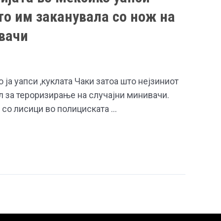
то им заканувала со нож на
вачи
 ја уапси ,куклата Чаки затоа што нејзиниот
л за тероризирање на случајни минивачи.
 со лисици во полициската …