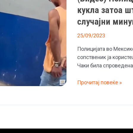
кукла затоа ш
случајни мину
25/09/2023
Полицијата во Мексико
сопственик ја користе
Чаки била спроведена
(Видео)
Прочитај повеќе »
Полицијата
во
Мексико
уапси
кукла
затоа