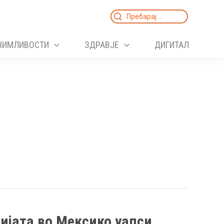
Search
for:
НИМЛИВОСТИ
ЗДРАВЈЕ
ДИГИТАЛ
ијата во Мексико уапси