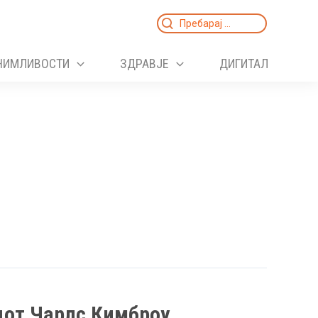
Search
for:
НИМЛИВОСТИ
ЗДРАВЈЕ
ДИГИТАЛ
цот Чарлс Кимброу