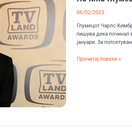
06/02/2023
Глумецот Чарлс Кимбро
пишува дека починал в
јануари. За потсетува
Почина
Прочитај повеќе »
глумецот
Чарлс
Кимброу