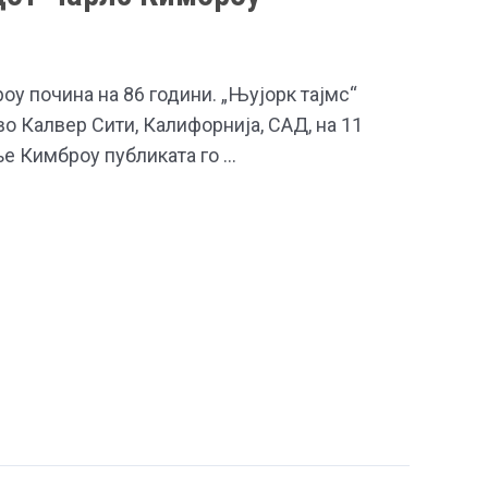
у почина на 86 години. „Њујорк тајмс“
о Калвер Cити, Калифорнија, САД, на 11
ње Кимброу публиката го …