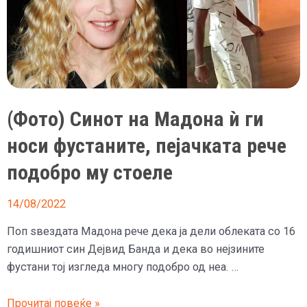
(Фото) Синот на Мадона ѝ ги
носи фустаните, пејачката рече
подобро му стоеле
14/08/2022
Поп ѕвездата Мадона рече дека ја дели облеката со 16
годишниот син Дејвид Банда и дека во нејзините
фустани тој изгледа многу подобро од неа. …
(Фото)
Прочитај повеќе »