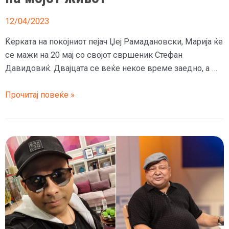
12/04/2023
Ќерката на покојниот пејач Џеј Рамадановски, Марија ќе
се мажи на 20 мај со својот свршеник Стефан
Давидовиќ. Двајцата се веќе некое време заедно, а …
Ќе
Прочитај повеќе »
се
мажи
ќерката
на
Џеј
Рамадановски,
жал
ми
е
што