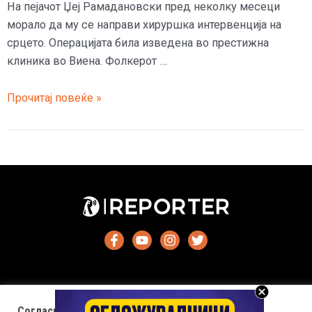
На пејачот Џеј Рамадановски пред неколку месеци
морало да му се направи хируршка интервенција на
срцето. Операцијата била изведена во престижна
клиника во Виена. Фолкерот …
Џеј
Прочитај повеќе »
имал
операција
на
срцето
во
Виена
Согласност за колачиња (cookies)