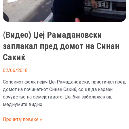
(Видео) Џеј Рамадановски
заплакал пред домот на Синан
Сакиќ
02/06/2018
Српскиот фолк пејач Џеј Рамадановски, пристинал пред
домот на починатиот Синан Сакиќ, со цл да изрази
сочувство на семејстввото. Џеј бил забележан од
медиумите видно …
(Видео)
Прочитај повеќе »
Џеј