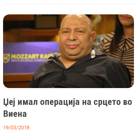
Рамадановски
заплакал
пред
домот
на
Синан
Сакиќ
Џеј имал операција на срцето во
Виена
19/03/2018