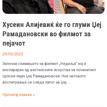
татко
ми
не
Хусеин Алијевиќ ќе го глуми Џеј
го
запозна
Рамадановски во филмот за
човекот
пејачот
на
мојот
29/03/2023
живот
Започна снимањето на филмот „Недеља“ кој е
инспириран од вистинските искуства на починатиот
српски пејач Џеј Рамадановски. Низ неговото
воспитување се следи патот на Џеј …
Хусеин
Прочитај повеќе »
Алијевиќ
ќе