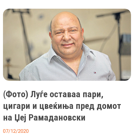
го
глуми
Џеј
Рамадановски
во
филмот
за
пејачот
(Фото) Луѓе оставаа пари,
цигари и цвеќиња пред домот
на Џеј Рамадановски
07/12/2020