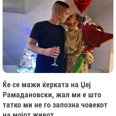
Ќе се мажи ќерката на Џеј
Рамадановски, жал ми е што
татко ми не го запозна човекот
на мојот живот