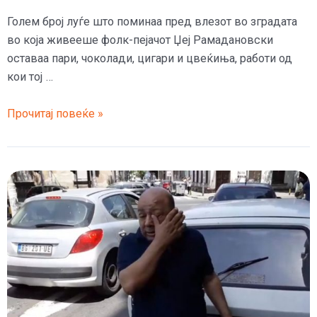
Голем број луѓе што поминаа пред влезот во зградата
во која живееше фолк-пејачот Џеј Рамадановски
оставаа пари, чоколади, цигари и цвеќиња, работи од
кои тој …
(Фото)
Прочитај повеќе »
Луѓе
оставаа
пари,
цигари
и
цвеќиња
пред
домот
на
Џеј
Рамадановски