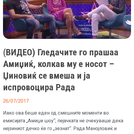
(ВИДЕО) Гледачите го прашаа
Амиџиќ, колкав му е носот –
Џиновиќ се вмеша и ја
испровоцира Рада
26/07/2017
Иако ова беше еден од смешните моменти во
емисијата „Амиџи шоу“, пејачката не очекуваше дека
нејзиниот дечко ќе го „зезнат“. Рада Манојловиќ и