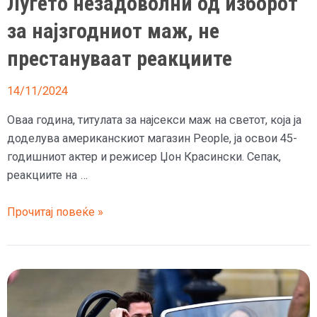
Луѓето незадоволни од изборот
и
за најзгодниот маж, не
дома
престануваат реакциите
14/11/2024
Оваа година, титулата за најсекси маж на светот, која ја
доделува американскиот магазин People, ја освои 45-
годишниот актер и режисер Џон Красински. Сепак,
реакциите на …
Луѓето
Прочитај повеќе »
незадоволни
од
изборот
за
најзгодниот