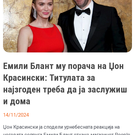
Емили Блант му порача на Џон
Красински: Титулата за
најзгоден треба да ја заслужиш
и дома
14/11/2024
Џон Красински ја сподели урнебесната реакција на
неговата сопруга Емили Блант откако магазинот People