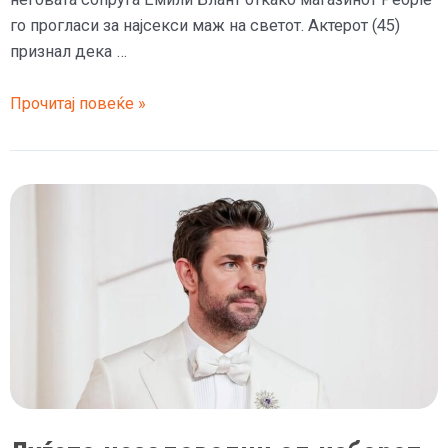
го прогласи за најсекси маж на светот. Актерот (45)
признал дека …
Емили
Прочитај повеќе »
Блант
му
порача
на
Џон
Красински:
Титулата
за
најзгоден
треба
да
ја
заслужиш