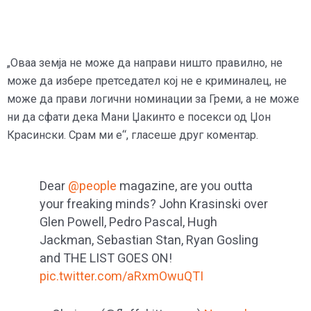
„Оваа земја не може да направи ништо правилно, не
може да избере претседател кој не е криминалец, не
може да прави логични номинации за Греми, а не може
ни да сфати дека Мани Џакинто е посекси од Џон
Красински. Срам ми е“, гласеше друг коментар.
Dear
@people
magazine, are you outta
your freaking minds? John Krasinski over
Glen Powell, Pedro Pascal, Hugh
Jackman, Sebastian Stan, Ryan Gosling
and THE LIST GOES ON!
pic.twitter.com/aRxmOwuQTI