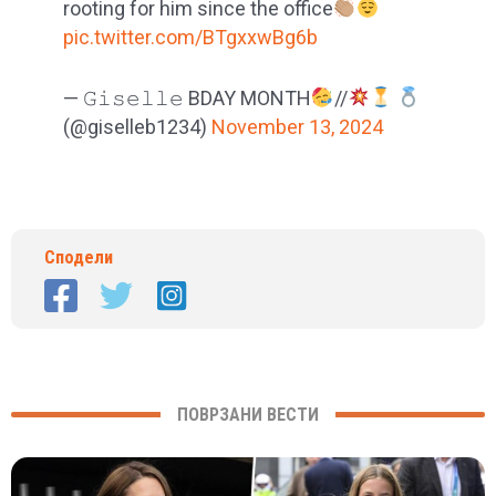
rooting for him since the office
pic.twitter.com/BTgxxwBg6b
— 𝙶𝚒𝚜𝚎𝚕𝚕𝚎 BDAY MONTH
//
(@giselleb1234)
November 13, 2024
Сподели
ПОВРЗАНИ ВЕСТИ