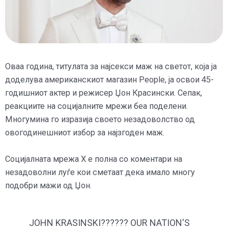
Оваа година, титулата за најсекси маж на светот, која ја
доделува американскиот магазин People, ја освои 45-
годишниот актер и режисер Џон Красински. Сепак,
реакциите на социјалните мрежи беа поделени.
Многумина го изразија своето незадоволство од
овогодинешниот избор за најзгоден маж.
Социјалната мрежа Х е полна со коментари на
незадоволни луѓе кои сметаат дека имало многу
подобри мажи од Џон.
JOHN KRASINSKI?????? OUR NATION'S