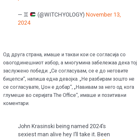
— ♊︎
(@WITCHYOLOGY)
November 13,
2024
Од друга страна, имаше и такви кои се согласија со
овогодинешниот избор, а многумина забележаа дека тој
заслужено победи. „Се согласувам, се е до неговите
бицепси“, напиша една девојка. „Не разбирам зошто не
се согласувате, Џон е добар“, „Навивам за него од кога
глумеше во серијата The Office“, имаше и позитивни
коментари.
John Krasinski being named 2024’s
sexiest man alive hey I’ll take it. Been