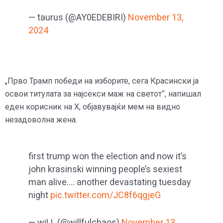
— taurus (@AY0EDEBIRI)
November 13,
2024
„Прво Трамп победи на изборите, сега Красински ја
освои титулата за најсекси маж на светот“, напишал
еден корисник на X, објавувајќи мем на видно
незадоволна жена.
first trump won the election and now it’s
john krasinski winning people’s sexiest
man alive…. another devastating tuesday
night
pic.twitter.com/JC8f6qgjeG
— wiLL (@willfulchaos)
November 13,