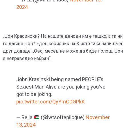
2024
„Џон Красински? На нашите денови им е тешко, а ти ни
го даваш Џон? Еден корисник на X исто така напиша, а
друг додаде: „Овој месец не може да биде полош, Џон
е неправедно избран“.
John Krasinski being named PEOPLE’s
Sexiest Man Alive are you joking you've
got to be joking.
pic.twitter.com/QyYmCDGPkK
— Bella
(@lwtsoftepilogue)
November
13, 2024