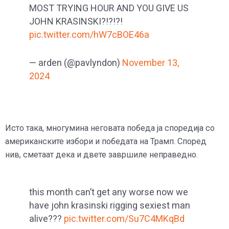
MOST TRYING HOUR AND YOU GIVE US
JOHN KRASINSKI?!?!?!
pic.twitter.com/hW7cBOE46a
— arden (@pavlyndon)
November 13,
2024
Исто така, многумина неговата победа ја споредија со
американските избори и победата на Трамп. Според
нив, сметаат дека и двете завршиле неправедно.
this month can’t get any worse now we
have john krasinski rigging sexiest man
alive???
pic.twitter.com/Su7C4MKqBd