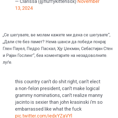
— Clarissa (@fluffykittensox)
November
13, 2024
„Се шегувате, ве молам кажете ми дека се шегувате“,
„Дали сте без памет? Нема шанси да победи покрај
Глен Пауел, Педро Паскал, Хју Џекман, Себастијан Стен
и Рајан Гослинг“, беа коментарите на незадоволните.
луѓе.
this country can’t do shit right, can’t elect
a non-felon president, can’t make logical
grammy nominations, can’t realize manny
jacinto is sexier than john krasinski i’m so
embarrassed like what the fuck
pic.twitter.com/iedxYZaVYl