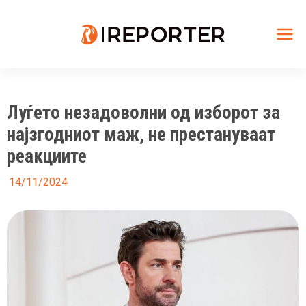
Skip
to
content
Mai
Me
Луѓето незадоволни од изборот за
најзгодниот маж, не престануваат
реакциите
14/11/2024