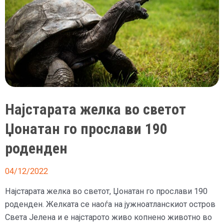
Најстарата желка во светот
Џонатан го прослави 190
роденден
04/12/2022
Најстарата желка во светот, Џонатан го прослави 190
роденден. Желката се наоѓа на јужноатланскиот остров
Света Јелена и е најстарото живо копнено животно во