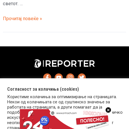
светот. …
Најстарата
Прочитај повеќе »
желка
во
светот
Џонатан
го
прослави
190
роденден
Согласност за колачиња (cookies)
Користиме колачиња за оптимизирање на страницата.
Некои од колачињата се од суштинско значење за
работата на страницата, а други помагаат да ја
подобриме оваа интернет страница и вашето корисничко
Импресум
Маркетинг
Контакт
Услови за користење
искуство. Напомена: задолжителните колачиња се
неопходни за користење и пристап до оваа интернет
страница.