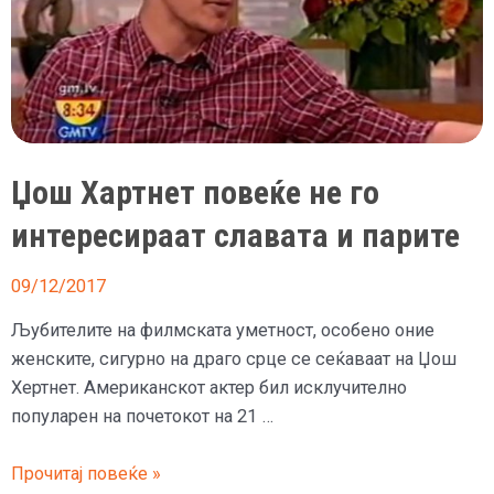
Џош Хартнет повеќе не го
интересираат славата и парите
09/12/2017
Љубителите на филмската уметност, особено оние
женските, сигурно на драго срце се сеќаваат на Џош
Хертнет. Американскот актер бил исклучително
популарен на почетокот на 21 …
Џош
Прочитај повеќе »