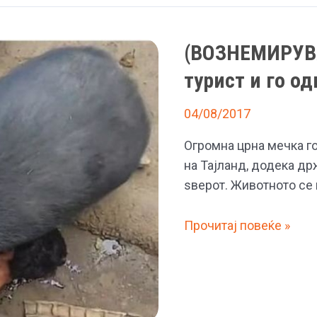
(ВОЗНЕМИРУВА
турист и го о
04/08/2017
Огромна црна мечка г
на Тајланд, додека др
ѕверот. Животното се 
(ВОЗНЕМИРУВАЧКО
Прочитај повеќе »
ВИДЕО)
Мечка
зграби
турист