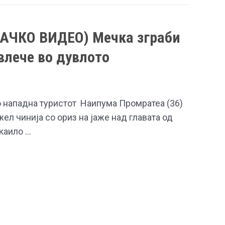
ЧКО ВИДЕО) Мечка зграби
двлече во дувлото
о нападна туристот Наипума Промратеа (36)
жел чинија со ориз на јаже над главата од
каило …