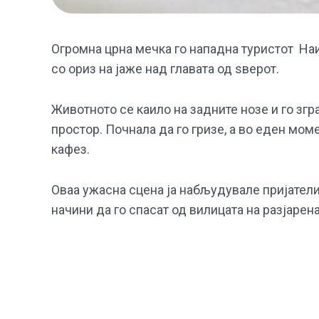
Огромна црна мечка го нападна туристот Наи
со ориз на јаже над главата од ѕверот.
Животното се каило на задните нозе и го зг
простор. Почнала да го гризе, а во еден мом
кафез.
Оваа ужасна сцена ја набљудувале пријатели
начини да го спасат од вилицата на разјарен