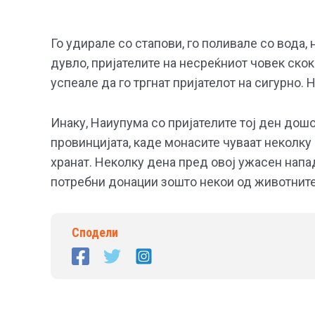
Го удирале со стапови, го поливале со вода,
дувло, пријателите на несреќниот човек ско
успеале да го тргнат пријателот на сигурно.
Инаку, Наиупума со пријателите тој ден дош
провинцијата, каде монасите чуваат неколку
хранат. Неколку дена пред овој ужасен напа
потребни донации зошто некои од животните
Сподели