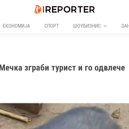
ЕКОНОМИЈА
СПОРТ
ШОУБИЗНИС
ЗА
чка зграби турист и го одвлече