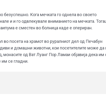
 но безуспешно. Кога мечката го однела во своето
кнале и и го одвлекувале вниманието на мечката. Тога
 Наипума е сместен во болница каде е опериран.
ол во посета на храмот во руралниот дел од Печабун
 диви и домашни животни, кои посетителите може да 
д, монасите од Ват Луанг Пор Ламаи објавија дека им 
 им се гладни.