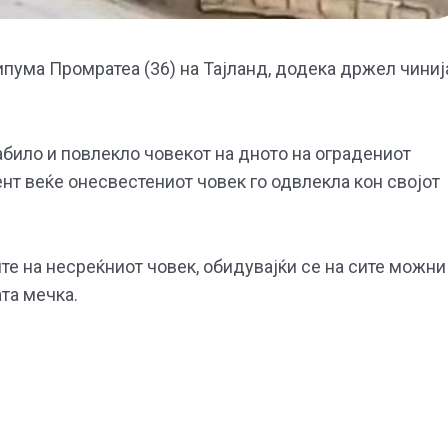
пума Промратеа (36) на Тајланд, додека држел чиниј
рабило и повлекло човекот на дното на оградениот
ент веќе онесвестениот човек го одвлекла кон својот
те на несреќниот човек, обидувајќи се на сите можни
ата мечка.