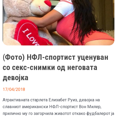
(Фото) НФЛ-спортист уценуван
со секс-снимки од неговата
девојка
17/04/2018
Атрактивната старлета Елизабет Руиз, девојка на
славниот американски НФЛ-спортист Вон Милер,
прилично му го загорчила животот откако фудбалерот ја