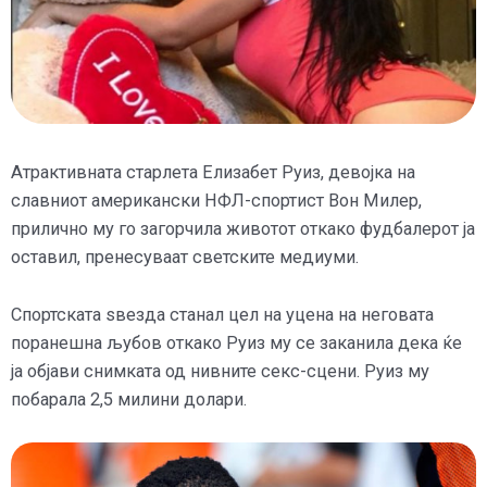
Атрактивната старлета Елизабет Руиз, девојка на
славниот американски НФЛ-спортист Вон Милер,
прилично му го загорчила животот откако фудбалерот ја
оставил, пренесуваат светските медиуми.
Спортската ѕвезда станал цел на уцена на неговата
поранешна љубов откако Руиз му се заканила дека ќе
ја објави снимката од нивните секс-сцени. Руиз му
побарала 2,5 милини долари.