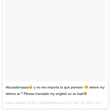
Abusadoraaaa
y no me importa lo que piensen
where my
latinos at ? Please translate my english so so bad
A post shared by
Ely
(@elizabethruizxo) on
Nov 13, 2017 at 3:11pm PST