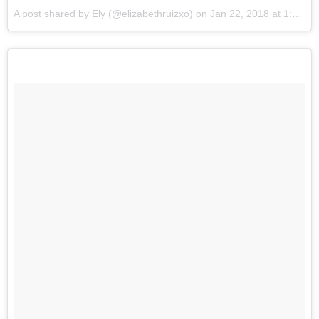
A post shared by
Ely
(@elizabethruizxo) on
Jan 22, 2018 at 1:35pm PST