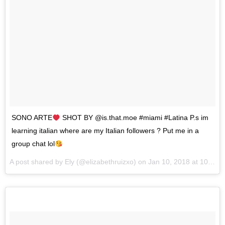
SONO ARTE
SHOT BY @is.that.moe #miami #Latina P.s im
learning italian where are my Italian followers ? Put me in a
group chat lol
A post shared by
Ely
(@elizabethruizxo) on
Jan 10, 2018 at 10:44am PST