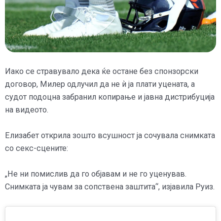
Иако се стравувало дека ќе остане без спонзорски
договор, Милер одлучил да не ѝ ја плати уцената, а
судот подоцна забранил копирање и јавна дистрибуција
на видеото.
Елизабет открила зошто всушност ја сочувала снимката
со секс-сцените:
„Не ни помислив да го објавам и не го уценував.
Снимката ја чувам за сопствена заштита“, изјавила Руиз.