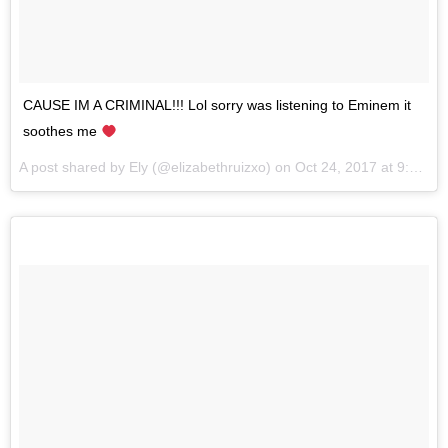
CAUSE IM A CRIMINAL!!! Lol sorry was listening to Eminem it
soothes me
A post shared by
Ely
(@elizabethruizxo) on
Oct 24, 2017 at 9:54pm PDT