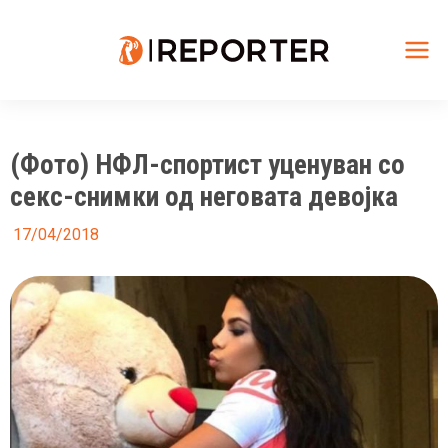
Skip
to
content
Mai
Me
(Фото) НФЛ-спортист уценуван со
секс-снимки од неговата девојка
17/04/2018