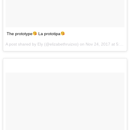
The prototype
La prototipa
A post shared by
Ely
(@elizabethruizxo) on
Nov 24, 2017 at 5:35pm PST