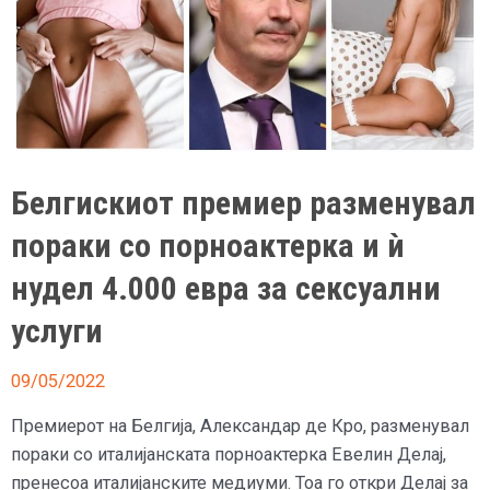
Белгискиот премиер разменувал
пораки со порноактерка и ѝ
нудел 4.000 евра за сексуални
услуги
09/05/2022
Премиерот на Белгија, Александар де Кро, разменувал
пораки со италијанската порноактерка Евелин Делај,
пренесоа италијанските медиуми. Тоа го откри Делај за