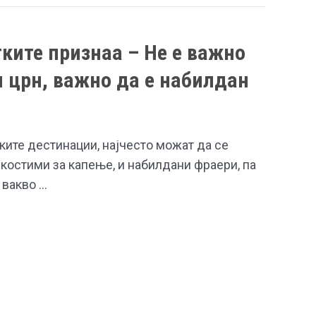
ките признаа – Не е важно
и црн, важно да е набилдан
ките дестинации, најчесто можат да се
костими за капење, и набилдани фраери, па
 вакво …