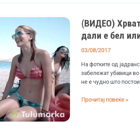
(ВИДЕО) Хрват
дали е бел ил
03/08/2017
На фотките од јадранс
забележат убавици во 
не е чудно што постои
(ВИДЕО)
Прочитај повеќе »
Хрватките
признаа
–
Не