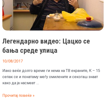
Легендарно видео: Цацко се
бања среде улица
10/08/2017
Иако веќе долго време ги нема на ТВ екраните, К – 15
сепак се и понатаму меѓу омилените и секогаш знаат
како да ја насмеат …
Легендарно
Прочитај повеќе »
видео: