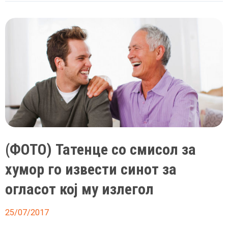
Цацко
се
бања
среде
улица
(ФОТО) Татенце со смисол за
хумор го извести синот за
огласот кој му излегол
25/07/2017