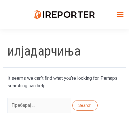
Skip
to
content
Mai
Me
илјадарчиња
It seems we can’t find what you’re looking for. Perhaps
searching can help.
Search
for: