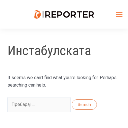
Skip
to
content
Mai
Me
Инстабулската
It seems we can’t find what you’re looking for. Perhaps
searching can help.
Search
for: