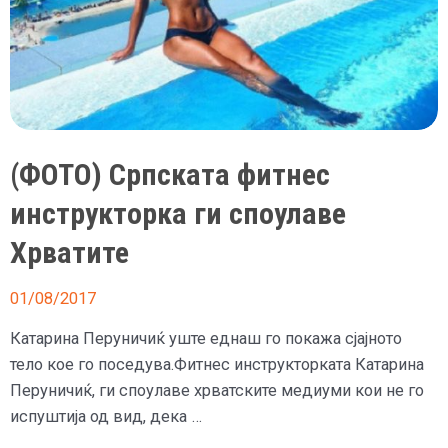
(ФОТО) Српската фитнес
инструкторка ги споулаве
Хрватите
01/08/2017
Катарина Перуничиќ уште еднаш го покажа сјајното
тело кое го поседува.Фитнес инструкторката Катарина
Перуничиќ, ги споулаве хрватските медиуми кои не го
испуштија од вид, дека …