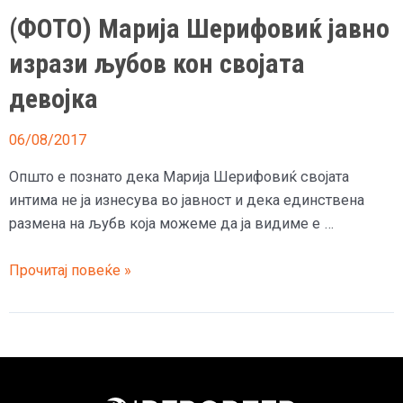
(ФОТО) Марија Шерифовиќ јавно
изрази љубов кон својата
девојка
06/08/2017
Општо е познато дека Марија Шерифовиќ својата
интима не ја изнесува во јавност и дека единствена
размена на љубв која можеме да ја видиме е …
(ФОТО)
Прочитај повеќе »
Марија
Шерифовиќ
јавно
изрази
љубов