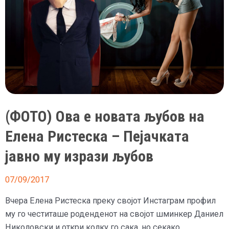
(ФОТО) Ова е новата љубов на
Елена Ристеска – Пејачката
јавно му изрази љубов
07/09/2017
Вчера Елена Ристеска преку својот Инстаграм профил
му го честиташе роденденот на својот шминкер Даниел
Николовски и откри колку го сака, но секако