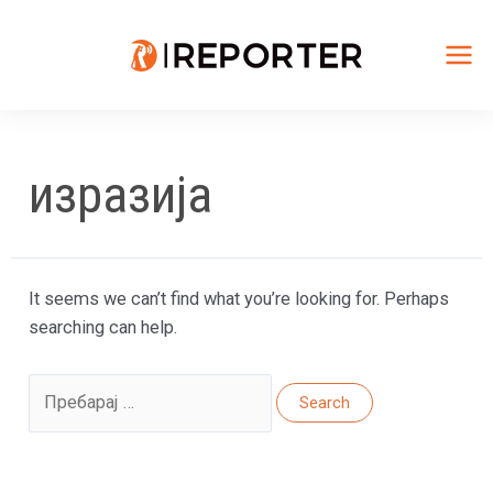
Skip
to
content
Mai
Me
изразија
It seems we can’t find what you’re looking for. Perhaps
searching can help.
Search
for: