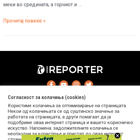
меки во средината, а горниот и …
Рецепт
Прочитај повеќе »
за
јапонски
палачинки
Согласност за колачиња (cookies)
Користиме колачиња за оптимизирање на страницата.
Некои од колачињата се од суштинско значење за
работата на страницата, а други помагаат да ја
подобриме оваа интернет страница и вашето корисничко
Импресум
Маркетинг
Контакт
Услови за користење
искуство. Напомена: задолжителните колачиња се
неопходни за користење и пристап до оваа интернет
страница.