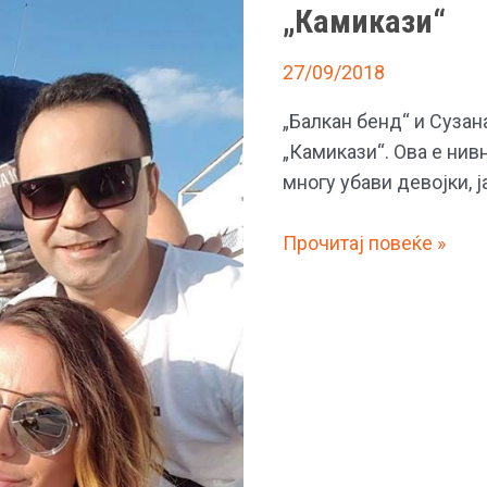
„Камикази“
27/09/2018
„Балкан бенд“ и Сузан
„Камикази“. Ова е нив
многу убави девојки, ја
Гавазова
Прочитај повеќе »
и
„Балкан
бенд“
снимија
спот
за
„Камикази“