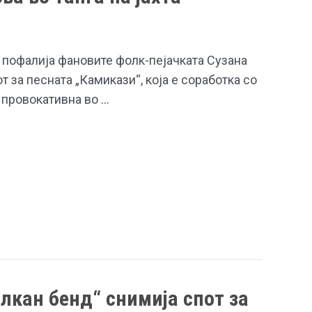
ја пофалија фановите фолк-пејачката Сузана
т за песната „Камикази“, која е соработка со
, провокативна во …
алкан бенд“ снимија спот за