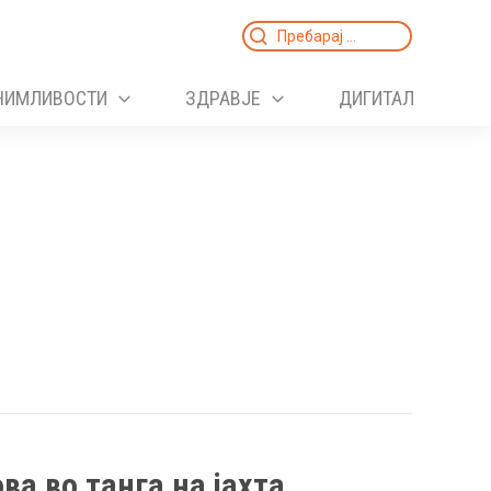
Search
for:
НИМЛИВОСТИ
ЗДРАВЈЕ
ДИГИТАЛ
ва во танга на јахта