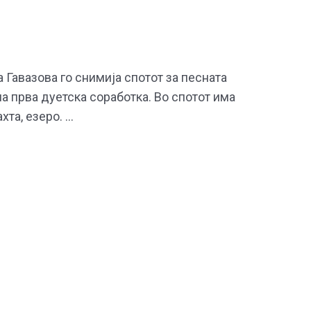
а Гавазова го снимија спотот за песната
на прва дуетска соработка. Во спотот има
хта, езеро. …