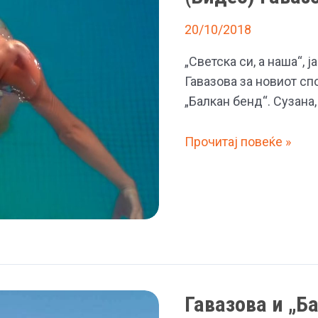
20/10/2018
„Светска си, а наша“, 
Гавазова за новиот спо
„Балкан бенд“. Сузана
(Видео)
Прочитај повеќе »
Гавазова
во
танга
на
јахта
Гавазова и „Б