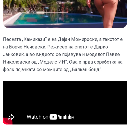
Песната „Камикази“ е на Дејан Момироски, а текстот е
на Борче Нечовски. Режисер на спотот е Дарио
Јанковиќ, а во видеото се појавува и моделот Павле
Николовски од „Моделс ИН“. Ова е прва соработка на
фолк пејачката со момците од „Балкан бенд“.