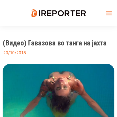
Skip
to
content
Mai
Me
(Видео) Гавазова во танга на јахта
20/10/2018