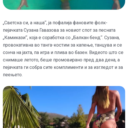
„Светска си, а наша“, ја пофалија фановите фолк-
пејачката Сузана Гавазова за новиот спот за песната
„Камикази“, која е соработка со „Балкан бенд“. Сузана,
провокативна во танга-костим за капење, танцува и се
сонча на јахта, па игра и плива во базен. Видеото што се
снимаше летото, беше промовирано пред два дена, а
пејачката ги собра сите комплименти и за изгледот и за
пеењето.