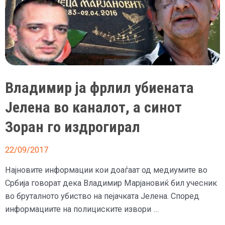
Владимир ја фрлил убиената
Јелена во каналот, а синот
Зоран го издрогирал
22/09/2017
Најновите информации кои доаѓаат од медиумите во
Србија говорат дека Владимир Марјановиќ бил учесник
во бруталното убиство на пејачката Јелена. Според
информациите на полициските извори …