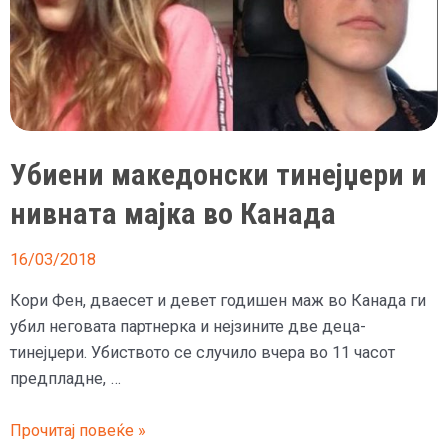
Убиени македонски тинејџери и
нивната мајка во Канада
16/03/2018
Кори Фен, дваесет и девет годишен маж во Канада ги
убил неговата партнерка и нејзините две деца-
тинејџери. Убиството се случило вчера во 11 часот
предпладне, …
Убиени
Прочитај повеќе »