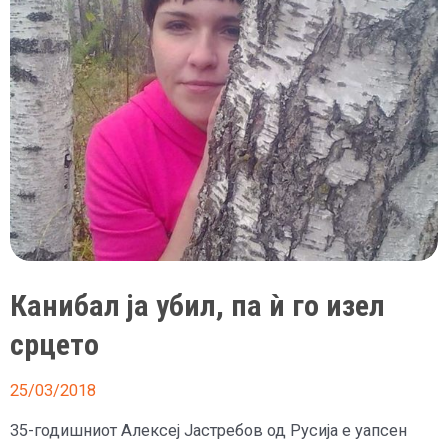
Канибал ја убил, па ѝ го изел
срцето
25/03/2018
35-годишниот Алексеј Јастребов од Русија е уапсен