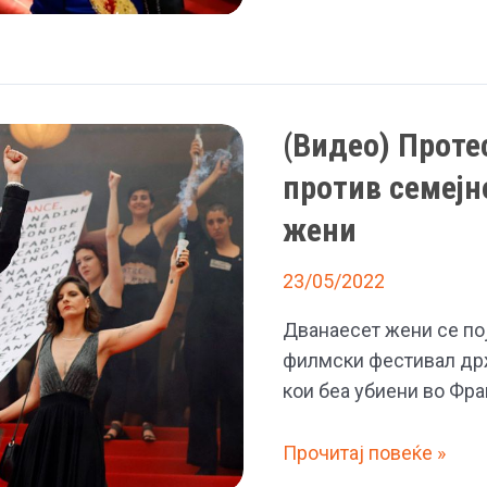
Активистка
се
пролеа
со
боја
(Видео) Проте
на
против семејн
Канскиот
фестивал
жени
23/05/2022
Дванаесет жени се пој
филмски фестивал држ
кои беа убиени во Фр
(Видео)
Прочитај повеќе »
Протест