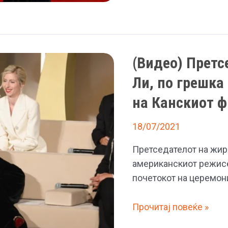
на
црвениот
тепих
во
(Видео) Претс
Кан
Ли, по грешка
против
семејно
на Канскиот 
насилство
и
18/07/2021
убиство
Претседателот на жир
на
американскиот режисер
жени
почетокот на церемони
(Видео)
Прочитај повеќе »
Претседателот