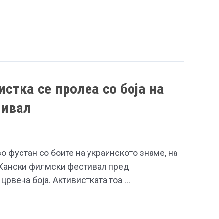
истка се пролеа со боја на
тивал
о фустан со боите на украинското знаме, на
. Кански филмски фестивал пред
 црвена боја. Активистката тоа …