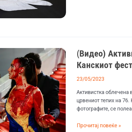
Палвин
блесна
на
црвениот
килим
(Видео) Актив
Канскиот фес
23/05/2023
Активистка облечена в
црвениот тепих на 76
фотографите, се полеа
(Видео)
Прочитај повеќе »