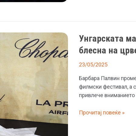
„очајна
домаќинка“
Унгарската м
блесна на црв
23/05/2025
Барбара Палвин проме
филмски фестивал, а си
привлече вниманието н
Унгарската
Прочитај повеќе »
манекенка
Барбара