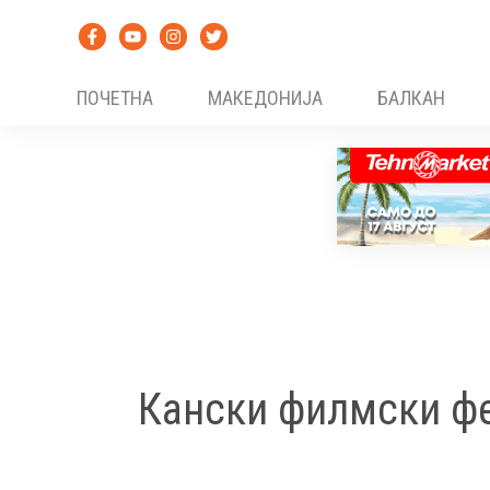
Skip
to
content
ПОЧЕТНА
МАКЕДОНИЈА
БАЛКАН
Кански филмски ф