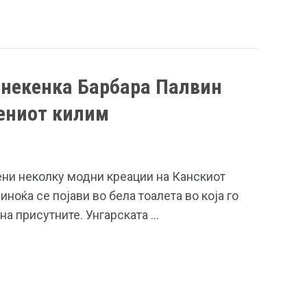
анекенка Барбара Палвин
ениот килим
ни неколку модни креации на Канскиот
ноќа се појави во бела тоалета во која го
а присутните. Унгарската …