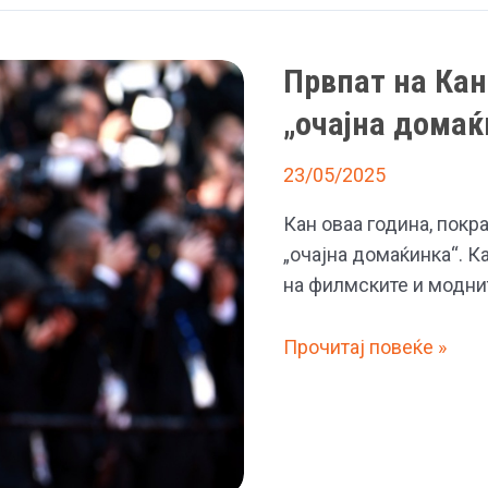
Првпат на Кан
„очајна домаќ
23/05/2025
Кан оваа година, покра
„очајна домаќинка“. К
на филмските и моднит
Првпат на
Прочитај повеќе »
Канскиот
фестивал,
уште
една