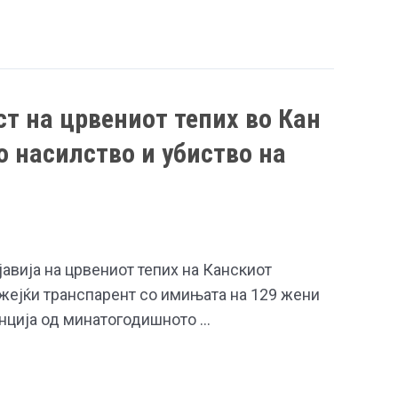
ст на црвениот тепих во Кан
о насилство и убиство на
авија на црвениот тепих на Канскиот
ејќи транспарент со имињата на 129 жени
анција од минатогодишното …