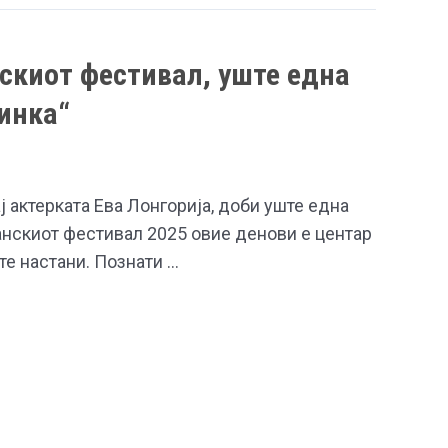
скиот фестивал, уште една
инка“
ј актерката Ева Лонгорија, доби уште една
анскиот фестивал 2025 овие денови е центар
е настани. Познати …