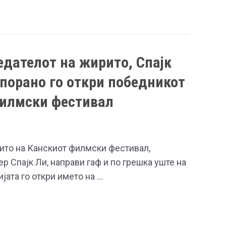
едателот на жирито, Спајк
 порано го откри победникот
филмски фестивал
ито на Канскиот филмски фестивал,
 Спајк Ли, направи гаф и по грешка уште на
јата го откри името на …