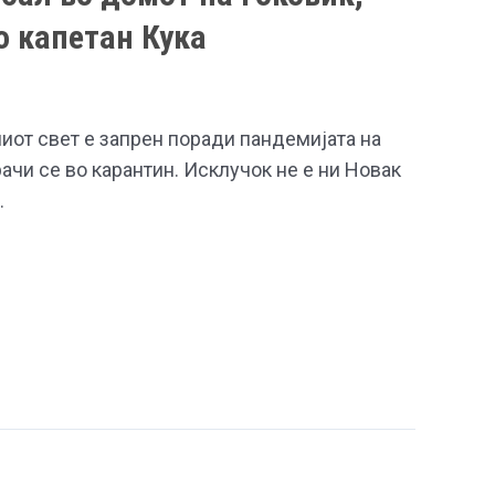
о капетан Кука
иот свет е запрен поради пандемијата на
рачи се во карантин. Исклучок не е ни Новак
…