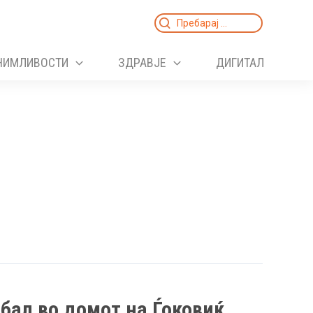
Search
for:
НИМЛИВОСТИ
ЗДРАВЈЕ
ДИГИТАЛ
бал во домот на Ѓоковиќ,