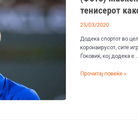
тенисерот как
25/03/2020
Додека спортот во цел
коронаирусот, сите иг
Ѓоковиќ, кој додека е 
(Фото)
Прочитај повеќе »
Маскенбал
во
домот
на
Ѓоковиќ,
тенисерот
како