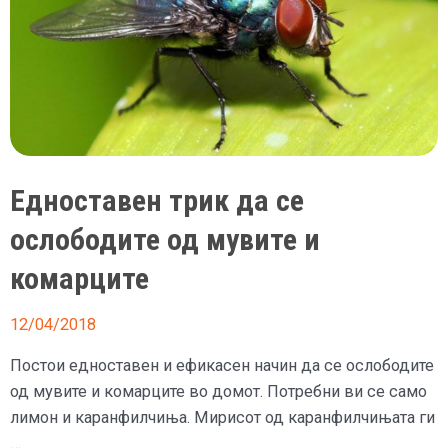
Едноставен трик да се
ослободите од мувите и
комарците
12/04/2018
Постои едноставен и ефикасен начин да се ослободите
од мувите и комарците во домот. Потребни ви се само
лимон и каранфилчиња. Мирисот од каранфилчињата ги
…