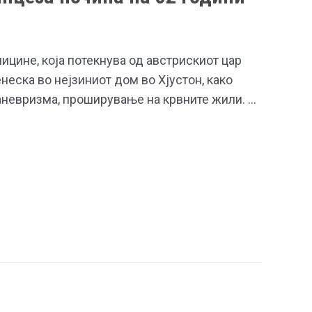
ицине, која потекнува од австрискиот цар
неска во нејзиниот дом во Хјустон, како
аневризма, проширување на крвните жили. …