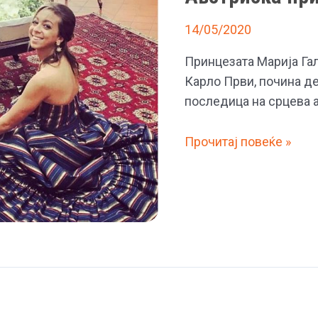
14/05/2020
Принцезата Марија Гал
Карло Први, почина де
последица на срцева 
Австриска
Прочитај повеќе »
принцеза
почина
на
32
години