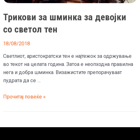
Трикови за шминка за девојки
со светол тен
18/08/2018
Светлиот, аристократски тен е најтежок за одржување
во текот на целата година. Затоа е неопходна правилна
нега и добра шминка. Визажистите препорачуваат
пудрата да се …
Трикови
Прочитај повеќе »
за
шминка
за
девојки
со