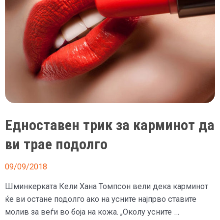
Едноставен трик за карминот да
ви трае подолго
09/09/2018
Шминкерката Кели Хана Томпсон вели дека карминот
ќе ви остане подолго ако на усните најпрво ставите
молив за веѓи во боја на кожа. „Околу усните …