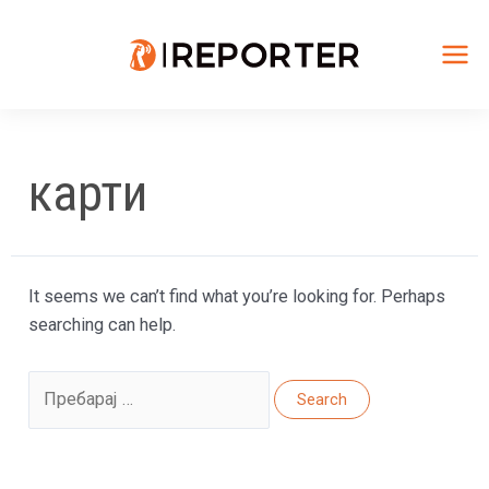
Skip
to
content
Mai
Me
карти
It seems we can’t find what you’re looking for. Perhaps
searching can help.
Search
for: