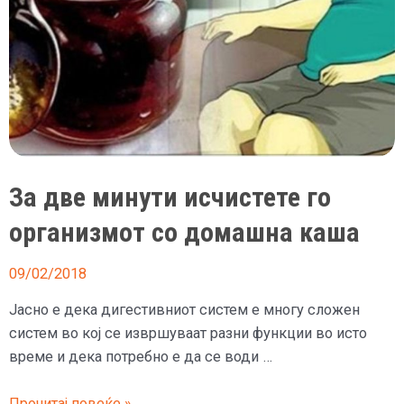
За две минути исчистете го
организмот со домашна каша
09/02/2018
Јасно е дека дигестивниот систем е многу сложен
систем во кој се извршуваат разни функции во исто
време и дека потребно е да се води …
За
Прочитај повеќе »